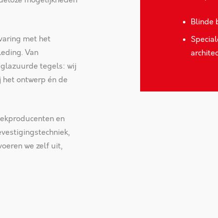
ndeloze mogelijkheden
Blinde 
varing met het
Special
leding. Van
archite
glazuurde tegels: wij
j het ontwerp én de
ekproducenten en
vestigingstechniek,
oeren we zelf uit,