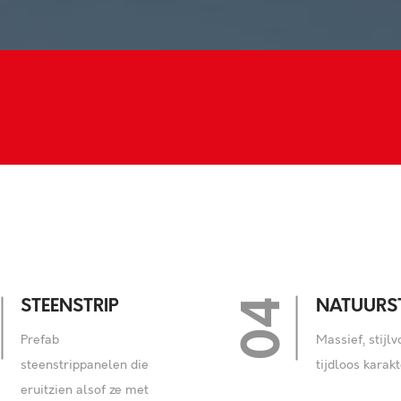
4
05
NATUURSTEEN
COMPOSI
Massief, stijlvol en
Strak design, l
tijdloos karakter
vormvrij