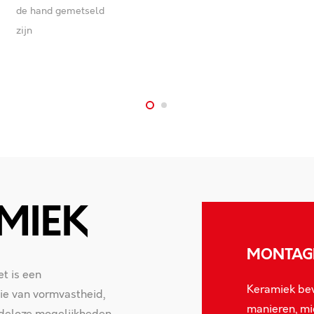
MIEK
MONTAG
t is een
Keramiek bev
tie van vormvastheid,
manieren, mi