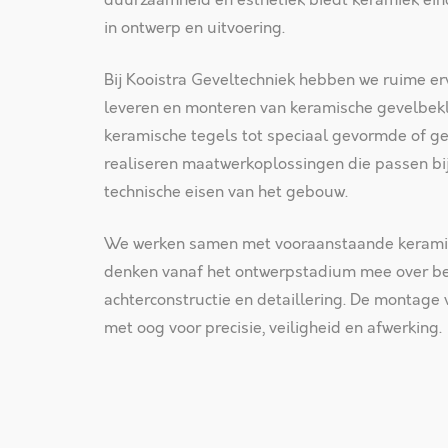
duurzaamheid en esthetiek biedt keramiek ei
in ontwerp en uitvoering.
Bij Kooistra Geveltechniek hebben we ruime er
leveren en monteren van keramische gevelbek
keramische tegels tot speciaal gevormde of ge
realiseren maatwerkoplossingen die passen bi
technische eisen van het gebouw.
We werken samen met vooraanstaande kerami
denken vanaf het ontwerpstadium mee over be
achterconstructie en detaillering. De montage v
met oog voor precisie, veiligheid en afwerking.