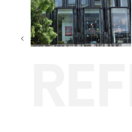
zo’n
REF
nder
t.