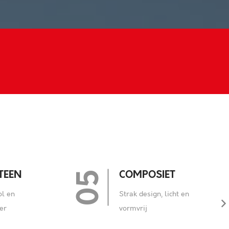
06
ET
GEVELSLUITENDE
ELEMENTEN
icht en
Eén systeem voor gevel
en isolatie